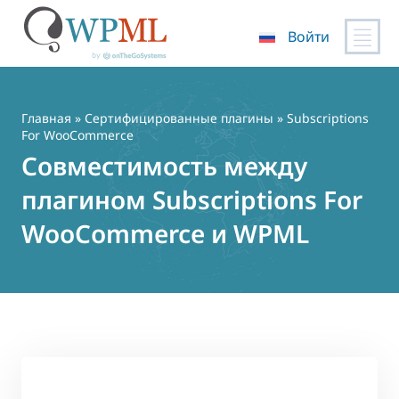
Войти
Перейти
к
содержимому
Главная
»
Сертифицированные плагины
» Subscriptions
For WooCommerce
Совместимость между
плагином Subscriptions For
WooCommerce и WPML