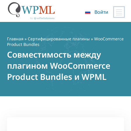
Войти
Перейти
к
содержимому
Главная
»
Сертифицированные плагины
» WooCommerce
Product Bundles
Совместимость между
плагином WooCommerce
Product Bundles и WPML