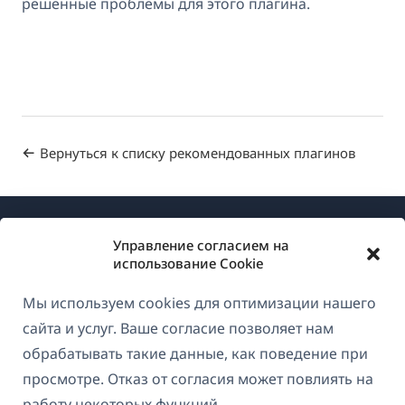
решенные проблемы для этого плагина.
Вернуться к списку рекомендованных плагинов
Управление согласием на
использование Cookie
Мы используем cookies для оптимизации нашего
О WPML
сайта и услуг. Ваше согласие позволяет нам
GDPR и политика конфиденциальности
обрабатывать такие данные, как поведение при
просмотре. Отказ от согласия может повлиять на
(открывае
Присоединяйтесь к нашей команде
работу некоторых функций.