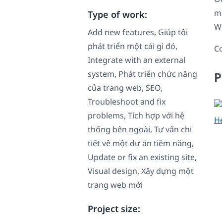
m
Type of work:
W
Add new features, Giúp tôi
phát triển một cái gì đó,
Co
Integrate with an external
system, Phát triển chức năng
P
của trang web, SEO,
Troubleshoot and fix
problems, Tích hợp với hệ
H
thống bên ngoài, Tư vấn chi
tiết về một dự án tiềm năng,
Update or fix an existing site,
Visual design, Xây dựng một
trang web mới
Project size: