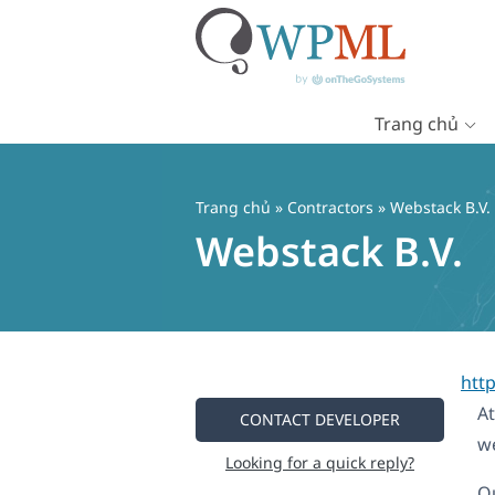
Trang chủ
Chuyển
đến
nội
Trang chủ
»
Contractors
» Webstack B.V.
dung
Webstack B.V.
htt
At
CONTACT DEVELOPER
we
Looking for a quick reply?
Ou