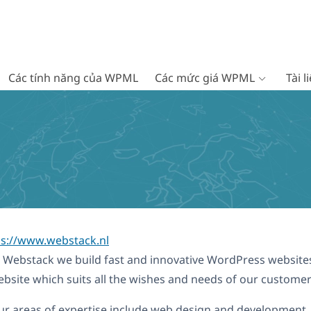
Các tính năng của WPML
Các mức giá WPML
Tài 
ps://www.webstack.nl
 Webstack we build fast and innovative WordPress websites,
bsite which suits all the wishes and needs of our customer
r areas of expertise include web design and development, 