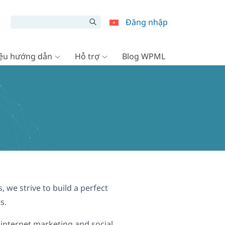
Đăng nhập
liệu hướng dẫn
Hỗ trợ
Blog WPML
 we strive to build a perfect
s.
internet marketing and social