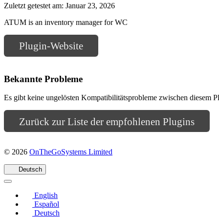
Zuletzt getestet am: Januar 23, 2026
ATUM is an inventory manager for WC
Plugin-Website
Bekannte Probleme
Es gibt keine ungelösten Kompatibilitätsprobleme zwischen diesem
Zurück zur Liste der empfohlenen Plugins
(öffnet
© 2026
OnTheGoSystems Limited
in
einem
Deutsch
neuen
Fenster)
English
Español
Deutsch