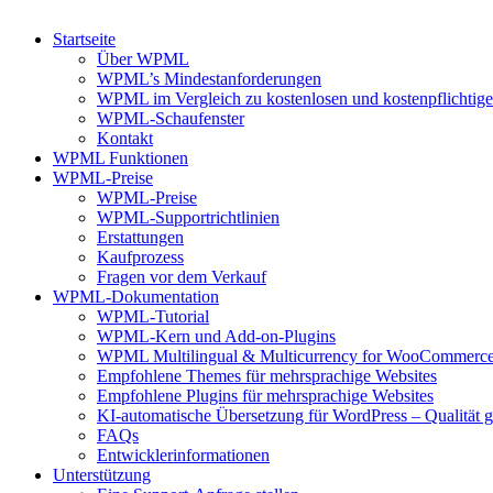
Startseite
Über WPML
WPML’s Mindestanforderungen
WPML im Vergleich zu kostenlosen und kostenpflichtige
WPML-Schaufenster
Kontakt
WPML Funktionen
WPML-Preise
WPML-Preise
WPML-Supportrichtlinien
Erstattungen
Kaufprozess
Fragen vor dem Verkauf
WPML-Dokumentation
WPML-Tutorial
WPML-Kern und Add-on-Plugins
WPML Multilingual & Multicurrency for WooCommerc
Empfohlene Themes für mehrsprachige Websites
Empfohlene Plugins für mehrsprachige Websites
KI-automatische Übersetzung für WordPress – Qualität ga
FAQs
Entwicklerinformationen
Unterstützung