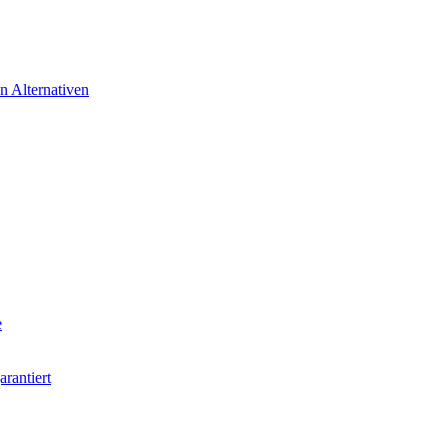
n Alternativen
e
rantiert