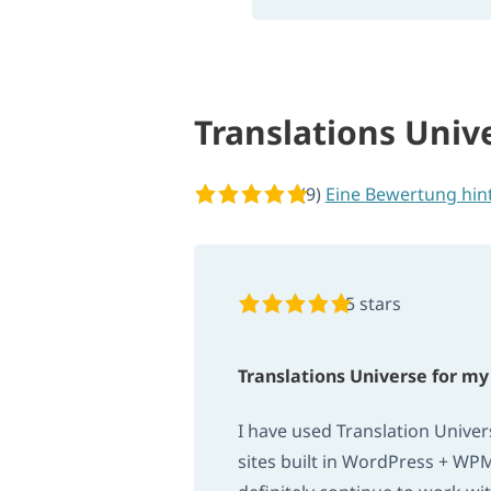
Translations Uni
(9)
5 von 5 Sternen
Eine Bewertung hin
5 stars
Translations Universe for m
I have used Translation Univer
sites built in WordPress + WPML