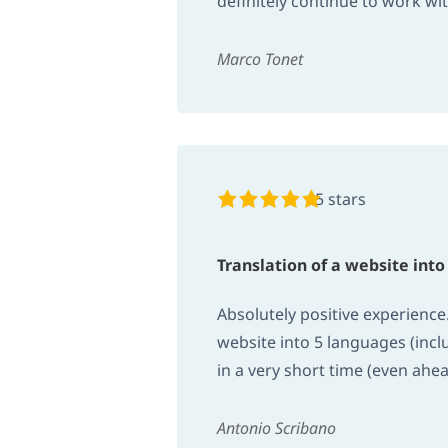
definitely continue to work wi
Marco Tonet
5 stars
Translation of a website int
Absolutely positive experience.
website into 5 languages ​​(inc
in a very short time (even ah
Antonio Scribano