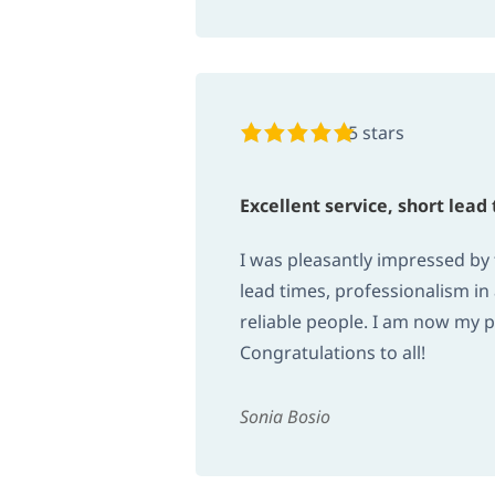
5 stars
Excellent service, short lead 
I was pleasantly impressed by t
lead times, professionalism in a
reliable people. I am now my po
Congratulations to all!
Sonia Bosio