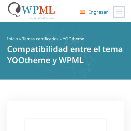
Ingresar
Saltar
al
contenido
Inicio
»
Temas certificados
» YOOtheme
Compatibilidad entre el tema
YOOtheme y WPML