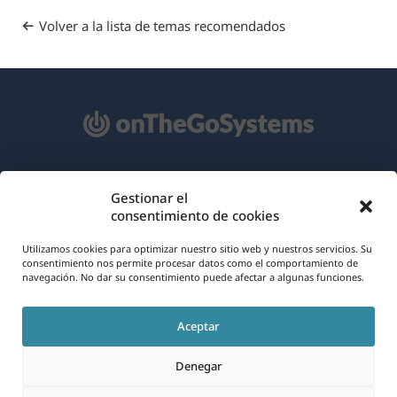
Volver a la lista de temas recomendados
Acerca de WPML
Gestionar el
consentimiento de cookies
RGPD y Política de Privacidad
(se
Únete a nuestro equipo
Utilizamos cookies para optimizar nuestro sitio web y nuestros servicios. Su
consentimiento nos permite procesar datos como el comportamiento de
abre
navegación. No dar su consentimiento puede afectar a algunas funciones.
(se
(se
(se
en
abre
abre
abre
una
Aceptar
en
en
en
Español
nueva
una
una
una
Denegar
ventana)
nueva
nueva
nueva
(se
© 2026
OnTheGoSystems Limited
ventana)
ventana)
ventana)