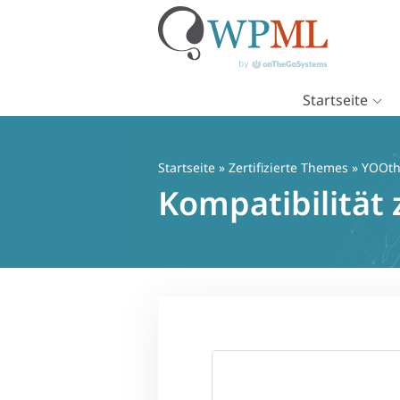
Startseite
Zum
Inhalt
springen
Startseite
»
Zertifizierte Themes
» YOOt
Kompatibilitä