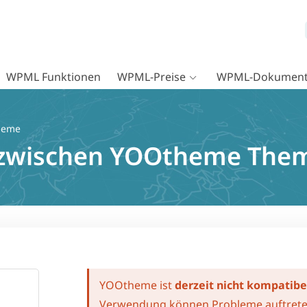
WPML Funktionen
WPML-Preise
WPML-Dokument
heme
t zwischen YOOtheme Th
YOOtheme ist
derzeit nicht kompatib
Verwendung können Probleme auftrete