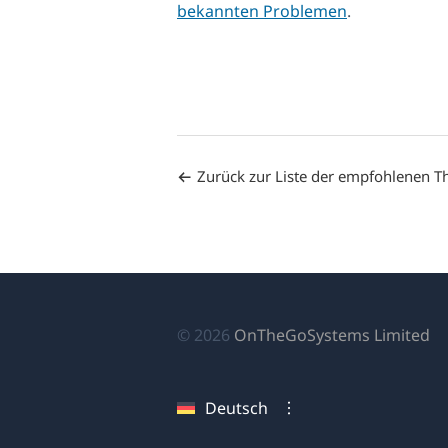
bekannten Problemen
.
Zurück zur Liste der empfohlenen 
(ö
© 2026
OnTheGoSystems Limited
in
ei
Deutsch
n
Fe