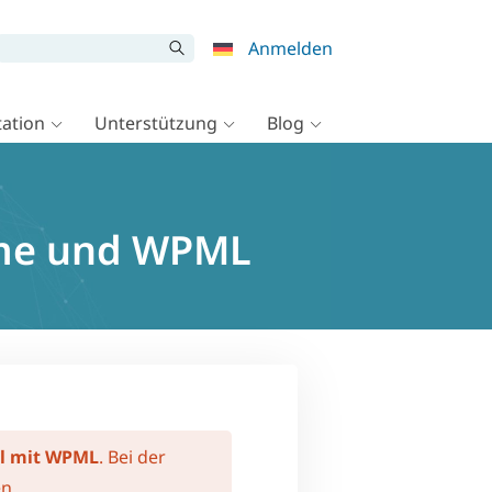
Anmelden
ation
Unterstützung
Blog
eme und WPML
el mit WPML
. Bei der
n.