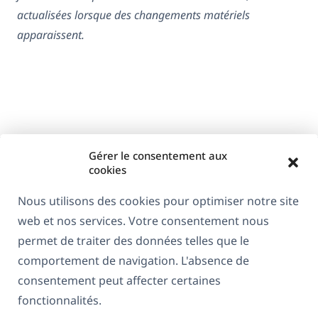
actualisées lorsque des changements matériels
apparaissent.
Gérer le consentement aux
cookies
Nous utilisons des cookies pour optimiser notre site
web et nos services. Votre consentement nous
À propos de WPML
permet de traiter des données telles que le
RGPD & Politique de confidentialité
comportement de navigation. L'absence de
consentement peut affecter certaines
(s'ouvre
Rejoignez notre équipe
fonctionnalités.
dans
(s'ouvre
(s'ouvre
(s'ouvre