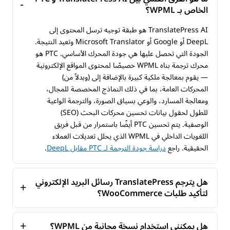
الخاص بـ WPML؟
TranslatePress AI هو طبقة توجيه ترسل المحتوى إلى
DeepL أو Google أو Microsoft Translator وتعيد النتيجة.
الجودة التي تحصل عليها هي جودة المحرك الأساسي. PTC هو
محرك ترجمة بناه WPML خصيصًا لمحتوى المواقع الإلكترونية
— يقوم بمعالجة ملكية كبيرة بالإضافة إلى (وبدلاً من)
المحركات العامة، بما في ذلك النماذج المخصصة للمجال،
ومعالجة المسارد، والوعي بسياق الصورة، والترجمة الواعية
للطول لحقول بيانات تحسين محركات البحث (SEO)
الوصفية. يتم تحسين PTC أيضًا باستمرار من قبل فريق
اللغويات الداخلي في WPML الذي يحلل تعديلات العملاء
الحقيقية. راجع
دراسة جودة الترجمة لـ PTC مقابل DeepL
.
هل يترجم TranslatePress رسائل البريد الإلكتروني
لتأكيد طلبات WooCommerce؟
هل يمكنني استخدام نسخة مجانية من WPML؟