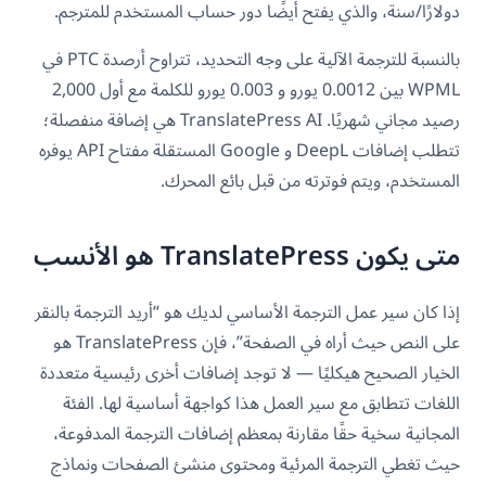
دولارًا/سنة، والذي يفتح أيضًا دور حساب المستخدم للمترجم.
بالنسبة للترجمة الآلية على وجه التحديد، تتراوح أرصدة PTC في
WPML بين 0.0012 يورو و 0.003 يورو للكلمة مع أول 2,000
رصيد مجاني شهريًا. TranslatePress AI هي إضافة منفصلة؛
تتطلب إضافات DeepL و Google المستقلة مفتاح API يوفره
المستخدم، ويتم فوترته من قبل بائع المحرك.
متى يكون TranslatePress هو الأنسب
إذا كان سير عمل الترجمة الأساسي لديك هو “أريد الترجمة بالنقر
على النص حيث أراه في الصفحة”، فإن TranslatePress هو
الخيار الصحيح هيكليًا — لا توجد إضافات أخرى رئيسية متعددة
اللغات تتطابق مع سير العمل هذا كواجهة أساسية لها. الفئة
المجانية سخية حقًا مقارنة بمعظم إضافات الترجمة المدفوعة،
حيث تغطي الترجمة المرئية ومحتوى منشئ الصفحات ونماذج