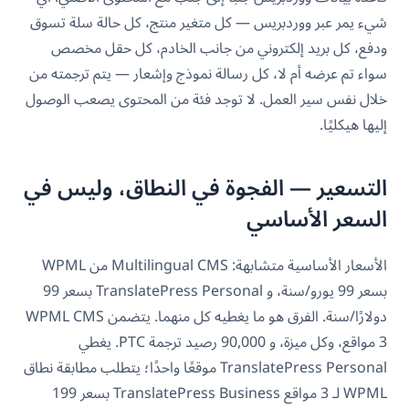
شيء يمر عبر ووردبريس — كل متغير منتج، كل حالة سلة تسوق
ودفع، كل بريد إلكتروني من جانب الخادم، كل حقل مخصص
سواء تم عرضه أم لا، كل رسالة نموذج وإشعار — يتم ترجمته من
خلال نفس سير العمل. لا توجد فئة من المحتوى يصعب الوصول
إليها هيكليًا.
التسعير — الفجوة في النطاق، وليس في
السعر الأساسي
الأسعار الأساسية متشابهة: Multilingual CMS من WPML
بسعر 99 يورو/سنة، و TranslatePress Personal بسعر 99
دولارًا/سنة. الفرق هو ما يغطيه كل منهما. يتضمن WPML CMS
3 مواقع، وكل ميزة، و 90,000 رصيد ترجمة PTC. يغطي
TranslatePress Personal موقعًا واحدًا؛ يتطلب مطابقة نطاق
WPML لـ 3 مواقع TranslatePress Business بسعر 199