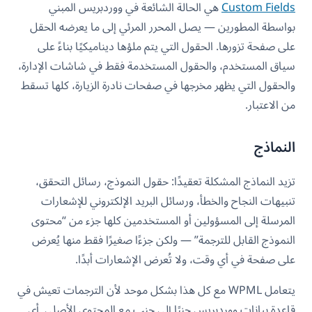
Custom Fields
هي الحالة الشائعة في ووردبريس المبني
بواسطة المطورين — يصل المحرر المرئي إلى ما يعرضه الحقل
على صفحة تزورها. الحقول التي يتم ملؤها ديناميكيًا بناءً على
سياق المستخدم، والحقول المستخدمة فقط في شاشات الإدارة،
والحقول التي يظهر مخرجها في صفحات نادرة الزيارة، كلها تسقط
من الاعتبار.
النماذج
تزيد النماذج المشكلة تعقيدًا: حقول النموذج، رسائل التحقق،
تنبيهات النجاح والخطأ، ورسائل البريد الإلكتروني للإشعارات
المرسلة إلى المسؤولين أو المستخدمين كلها جزء من “محتوى
النموذج القابل للترجمة” — ولكن جزءًا صغيرًا فقط منها يُعرض
على صفحة في أي وقت، ولا تُعرض الإشعارات أبدًا.
يتعامل WPML مع كل هذا بشكل موحد لأن الترجمات تعيش في
قاعدة بيانات ووردبريس جنبًا إلى جنب مع المحتوى الأصلي. أي