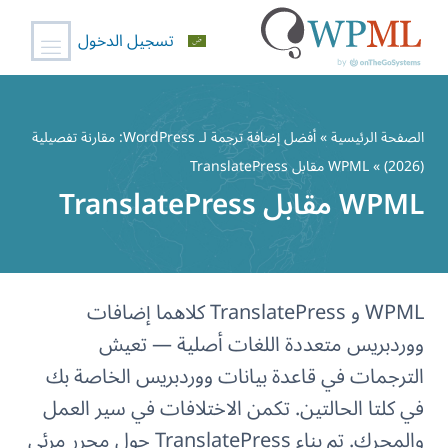
تسجيل الدخول
خطي
لى
الصفحة الرئيسية
»
أفضل إضافة ترجمة لـ WordPress: مقارنة تفصيلية
لمحتوى
(2026)
» WPML مقابل TranslatePress
WPML مقابل TranslatePress
WPML و TranslatePress كلاهما إضافات
ووردبريس متعددة اللغات أصلية — تعيش
الترجمات في قاعدة بيانات ووردبريس الخاصة بك
في كلتا الحالتين. تكمن الاختلافات في سير العمل
والمحرك. تم بناء TranslatePress حول محرر مرئي