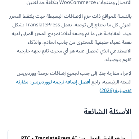
الاتصال ومنتجات WooCommerce بتكلفة حد لغتين.
بالنسبة للمواقع ذات حزم الإضافات البسيطة حيث يلتقط المحرر
المرئي كل ما يحتاج إلى ترجمة، يعمل TranslatePress بشكل
جيد. المقايضة هي ما تم وصفه أعلاه: نموذج المحرر المرئي لديه
نقطة عمياء حقيقية للمحتوى من جانب الخادم، والذكاء
الاصطناعي الذي تحصل عليه هو أي محرك تابع لجهة خارجية
تقوم بتوصيله.
لإجراء مقارنة جنبًا إلى جنب لجميع إضافات ترجمة ووردبريس
الستة الرئيسية، راجع
أفضل إضافة ترجمة لووردبريس: مقارنة
تفصيلية (2026)
.
الأسئلة الشائعة
ما هو الفرق العملي بين TranslatePress AI و PTC