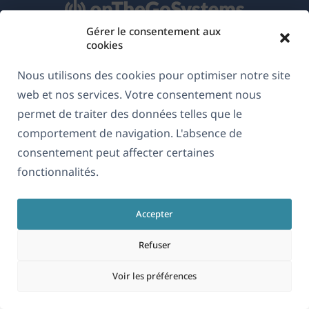
Gérer le consentement aux
cookies
À propos de WPML
Nous utilisons des cookies pour optimiser notre site
RGPD & Politique de confidentialité
web et nos services. Votre consentement nous
(s'ouvre
Rejoignez notre équipe
permet de traiter des données telles que le
dans
comportement de navigation. L'absence de
(s'ouvre
(s'ouvre
(s'ouvre
une
consentement peut affecter certaines
dans
dans
dans
nouvelle
une
une
une
fonctionnalités.
Français
fenêtre)
nouvelle
nouvelle
nouvelle
fenêtre)
fenêtre)
fenêtre)
Accepter
(s'ouvre
© 2026
OnTheGoSystems Limited
dans
Refuser
une
Voir les préférences
nouvelle
fenêtre)