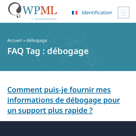
Identification
Passer
au
contenu
Accueil
» débogage
FAQ Tag :
débogage
Comment puis-je fournir mes
informations de débogage pour
un support plus rapide ?