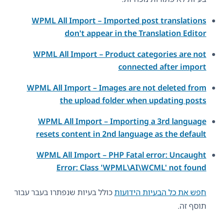
WPML All Import – Imported post translations
don't appear in the Translation Editor
WPML All Import – Product categories are not
connected after import
WPML All Import – Images are not deleted from
the upload folder when updating posts
WPML All Import – Importing a 3rd language
resets content in 2nd language as the default
WPML All Import – PHP Fatal error: Uncaught
Error: Class 'WPML\AI\WCML' not found
חפש את כל הבעיות הידועות
כולל בעיות שנפתרו בעבר עבור
תוסף זה.