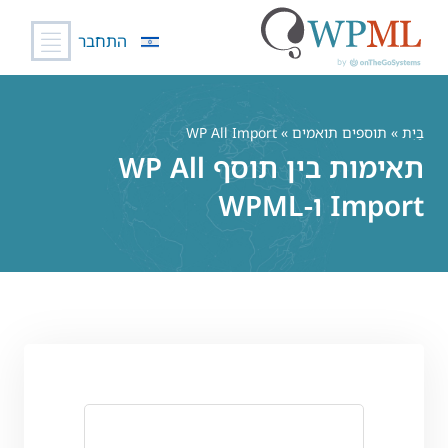
התחבר
לג
תוכן
בַּיִת
»
תוספים תואמים
» WP All Import
תאימות בין תוסף WP All
Import ו-WPML