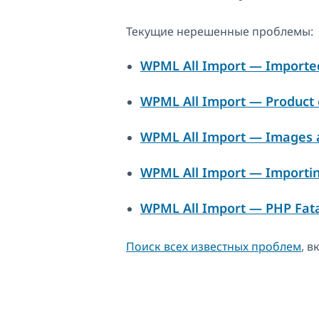
Текущие нерешенные проблемы:
WPML All Import — Imported p
WPML All Import — Product c
WPML All Import — Images a
WPML All Import — Importing
WPML All Import — PHP Fata
Поиск всех известных проблем
, 