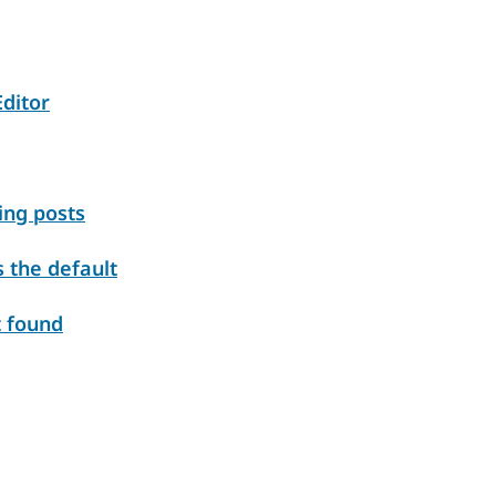
Editor
ing posts
 the default
t found