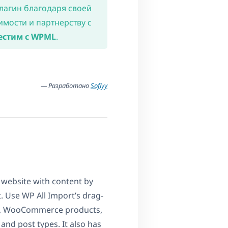
лагин благодаря своей
мости и партнерству с
естим с WPML
.
— Разработано
Soflyy
 website with content by
. Use WP All Import’s drag-
es, WooCommerce products,
and post types. It also has