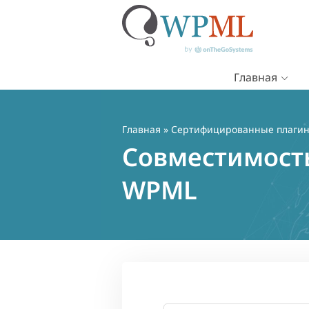
Главная
Перейти
к
содержимому
Главная
»
Сертифицированные плаги
Совместимость
WPML