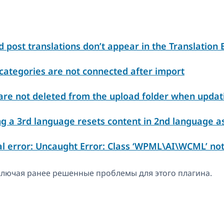
ost translations don’t appear in the Translation 
ategories are not connected after import
re not deleted from the upload folder when updat
 a 3rd language resets content in 2nd language as
l error: Uncaught Error: Class ‘WPML\AI\WCML’ no
включая ранее решенные проблемы для этого плагина.