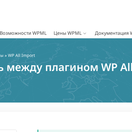
Возможности WPML
Цены WPML
Документация
ны
» WP All Import
 между плагином WP All