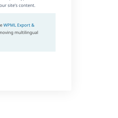
our site’s content.
he
WPML Export &
moving multilingual