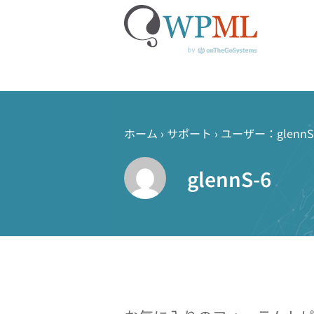
コ
ン
テ
ホーム
›
サポート
›
ユーザー：glennS
ン
ツ
glennS-6
へ
ス
キ
ッ
プ