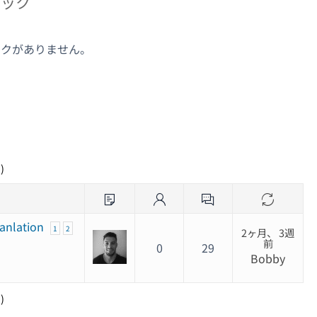
ピック
ックがありません。
ク
)
ranlation
1
2
2ヶ月、 3週
前
0
29
Bobby
)