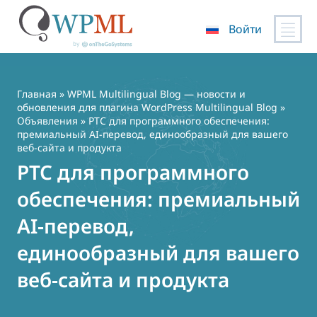
Войти
Перейти
к
содержимому
Главная
»
WPML Multilingual Blog — новости и
обновления для плагина WordPress Multilingual Blog
»
Объявления
» PTC для программного обеспечения:
премиальный AI-перевод, единообразный для вашего
веб-сайта и продукта
PTC для программного
обеспечения: премиальный
AI-перевод,
единообразный для вашего
веб-сайта и продукта