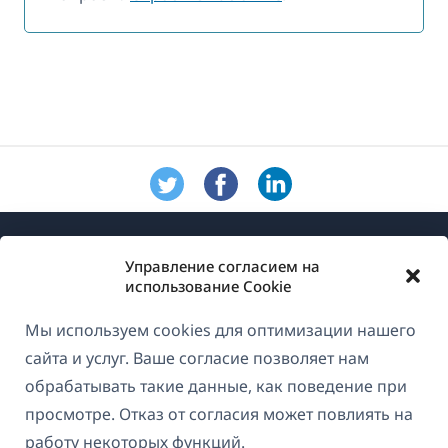
Управление согласием на
использование Cookie
Мы используем cookies для оптимизации нашего
О WPML
сайта и услуг. Ваше согласие позволяет нам
GDPR и политика конфиденциальности
обрабатывать такие данные, как поведение при
просмотре. Отказ от согласия может повлиять на
(открывае
Присоединяйтесь к нашей команде
работу некоторых функций.
в