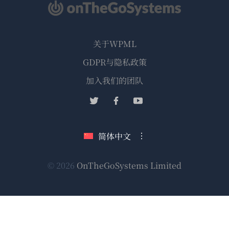
关于WPML
GDPR与隐私政策
（在
加入我们的团队
新
（在
（在
（在
窗
新
新
新
口
窗
窗
窗
简体中文
中
口
口
口
打
中
中
中
（在
© 2026
OnTheGoSystems Limited
打
打
打
开）
开）
开）
开）
新
窗
口
中