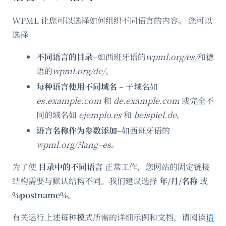
WPML 让您可以选择如何组织不同语言的内容。 您可以
选择
不同语言的目录
–如西班牙语的
wpml.org/es/
和德
语的
wpml.org/de/
。
每种语言使用不同域名
– 子域名如
es.example.com
和
de.example.com
或完全不
同的域名如
ejemplo.es
和
beispiel.de
。
语言名称作为参数添加
–如西班牙语的
wpml.org/?lang=es
。
为了使
目录中的不同语言
正常工作，您网站的固定链接
结构需要与默认结构不同。我们建议选择
年/月/名称
或
%postname%
。
有关运行上述每种模式所需的详细示例和文档，请阅读
语