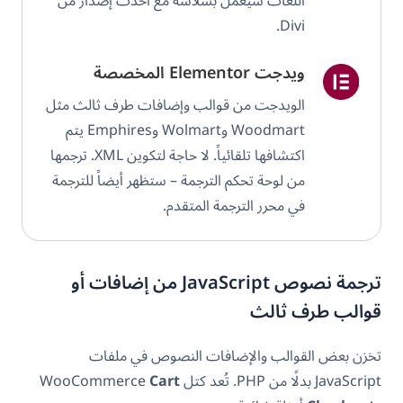
اللغات سيعمل بسلاسة مع أحدث إصدار من
Divi.
ويدجت Elementor المخصصة
الويدجت من قوالب وإضافات طرف ثالث مثل
Woodmart وWolmart وEmphires يتم
اكتشافها تلقائياً. لا حاجة لتكوين XML. ترجمها
من لوحة تحكم الترجمة – ستظهر أيضاً للترجمة
في محرر الترجمة المتقدم.
ترجمة نصوص JavaScript من إضافات أو
قوالب طرف ثالث
تخزن بعض القوالب والإضافات النصوص في ملفات
JavaScript بدلًا من PHP. تُعد كتل WooCommerce
Cart