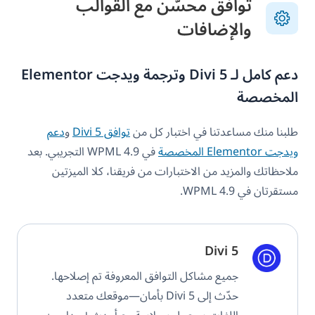
توافق محسّن مع القوالب
والإضافات
دعم كامل لـ Divi 5 وترجمة ويدجت Elementor
المخصصة
طلبنا منك مساعدتنا في اختبار كل من
توافق Divi 5
و
دعم
ويدجت Elementor المخصصة
في WPML 4.9 التجريبي. بعد
ملاحظاتك والمزيد من الاختبارات من فريقنا، كلا الميزتين
مستقرتان في WPML 4.9.
Divi 5
جميع مشاكل التوافق المعروفة تم إصلاحها.
حدّث إلى Divi 5 بأمان—موقعك متعدد