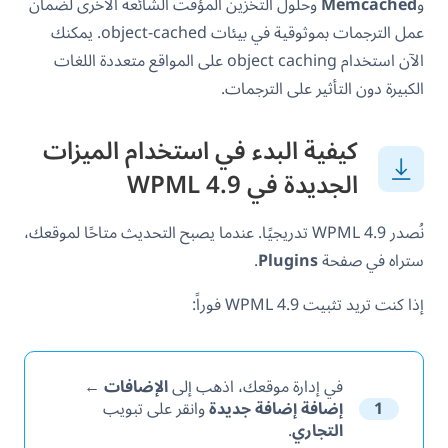
و
Memcached
وحلول التخزين المؤقت الشائعة الأخرى لضمان
عمل الترجمات بموثوقية في بيئات object-cached. يمكنك
الآن استخدام object caching على المواقع متعددة اللغات
الكبيرة دون التأثير على الترجمات.
كيفية البدء في استخدام الميزات
الجديدة في WPML 4.9
نُصدر WPML 4.9 تدريجيًا. عندما يصبح التحديث متاحًا لموقعك،
ستراه في صفحة
Plugins
.
إذا كنت تريد تثبيت WPML 4.9 فوراً:
في إدارة موقعك، اذهب إلى
الإضافات ←
1
إضافة إضافة جديدة
وانقر على تبويب
التجاري
.