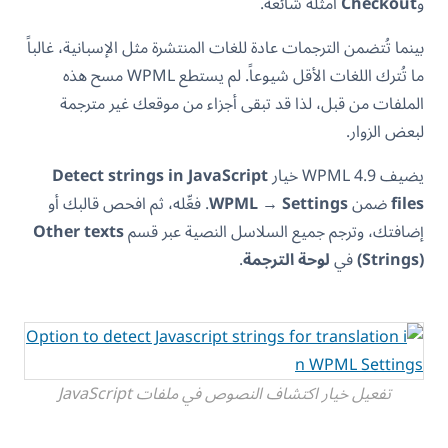
و
Checkout
أمثلة شائعة.
بينما تُتضمن الترجمات عادة للغات المنتشرة مثل الإسبانية، غالباً
ما تُترك اللغات الأقل شيوعاً. لم يستطع WPML مسح هذه
الملفات من قبل، لذا قد تبقى أجزاء من موقعك غير مترجمة
لبعض الزوار.
يضيف WPML 4.9 خيار
Detect strings in JavaScript
files
ضمن
WPML → Settings
. فعِّله، ثم افحص قالبك أو
إضافتك، وترجم جميع السلاسل النصية عبر قسم
Other texts
(Strings)
في
لوحة الترجمة
.
تفعيل خيار اكتشاف النصوص في ملفات JavaScript