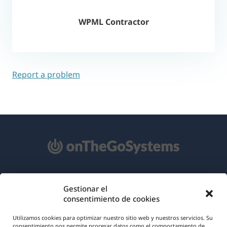
WPML Contractor
Report a problem
Acerca de WPML
Gestionar el
consentimiento de cookies
RGPD y Política de Privacidad
(se
Únete a nuestro equipo
Utilizamos cookies para optimizar nuestro sitio web y nuestros servicios. Su
consentimiento nos permite procesar datos como el comportamiento de