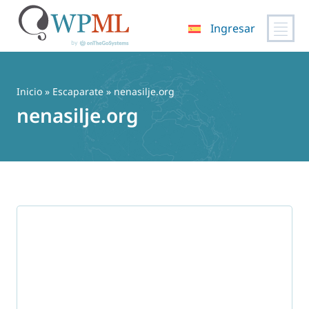
Ingresar
Saltar
al
contenido
Inicio
»
Escaparate
» nenasilje.org
nenasilje.org