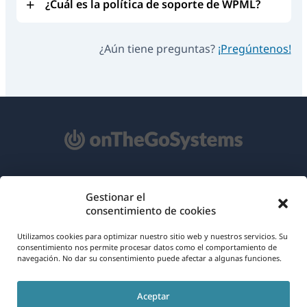
¿Cuál es la política de soporte de WPML?
¿Aún tiene preguntas?
¡Pregúntenos!
Acerca de WPML
Gestionar el
consentimiento de cookies
RGPD y Política de Privacidad
(se
Únete a nuestro equipo
Utilizamos cookies para optimizar nuestro sitio web y nuestros servicios. Su
consentimiento nos permite procesar datos como el comportamiento de
abre
navegación. No dar su consentimiento puede afectar a algunas funciones.
(se
(se
(se
en
abre
abre
abre
una
Aceptar
en
en
en