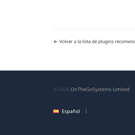
Volver a la lista de plugins recome
(s
© 2026
OnTheGoSystems Limited
ab
en
Español
u
nu
ve