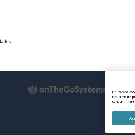
ndados
e
Utilizamos coo
re
nos permite p
consentimiento
na
Ac
eva
ntana)