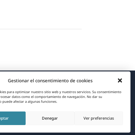
Gestionar el consentimiento de cookies
Acerca de WPML
kies para optimizar nuestro sitio web y nuestros servicios. Su consentimiento
rocesar datos como el comportamiento de navegación. No dar su
RGPD y Política de Privacidad
 puede afectar a algunas funciones.
(se
Únete a nuestro equipo
eptar
Denegar
Ver preferencias
abre
(se
(se
(se
en
abre
abre
abre