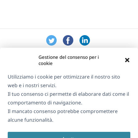
Gestione del consenso per i
cookie
Utilizziamo i cookie per ottimizzare il nostro sito
web e i nostri servizi.
Informazioni su WPML
Il tuo consenso ci permette di elaborare dati come il
GDPR e Informativa sulla Privacy
comportamento di navigazione.
Il mancato consenso potrebbe compromettere
(si
Unisciti al nostro team
alcune funzionalità.
apre
(si
(si
(si
in
apre
apre
apre
una