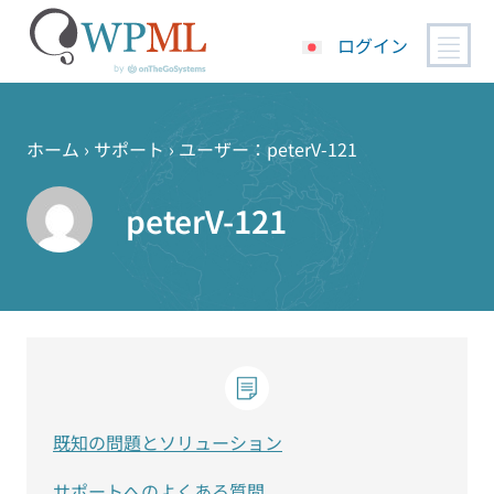
ログイン
コ
ン
テ
ホーム
›
サポート
›
ユーザー：peterV-121
ン
ツ
peterV-121
へ
ス
キ
ッ
プ
既知の問題とソリューション
サポートへのよくある質問