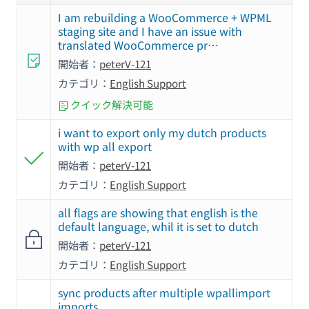
I am rebuilding a WooCommerce + WPML
staging site and I have an issue with
translated WooCommerce pr…
開始者：
peterV-121
カテゴリ：
English Support
クイック解決可能
i want to export only my dutch products
with wp all export
開始者：
peterV-121
カテゴリ：
English Support
all flags are showing that english is the
default language, whil it is set to dutch
開始者：
peterV-121
カテゴリ：
English Support
sync products after multiple wpallimport
imports