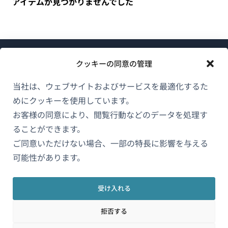
アイテムが見つかりませんでした
クッキーの同意の管理
当社は、ウェブサイトおよびサービスを最適化するた
めにクッキーを使用しています。
WPMLについて
お客様の同意により、閲覧行動などのデータを処理す
GDPRおよびプライバシーポリシー
ることができます。
（新
ご同意いただけない場合、一部の特長に影響を与える
チームに参加
し
可能性があります。
（新
（新
（新
い
し
し
し
ウ
い
い
い
受け入れる
日本語
ィ
ウ
ウ
ウ
拒否する
ン
ィ
ィ
ィ
ン
ン
ン
（新