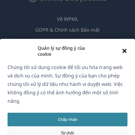
Về WPML
GDPR & Chính sách Bảo mật
(mở
Tham gia đội ngũ của chúng tôi
Quản lý sự đồng ý của
trong
(mở
(mở
(mở
cookie
cửa
trong
trong
trong
sổ
Chúng tôi sử dụng cookie để tối ưu hóa trang web
cửa
cửa
cửa
Vietnamese
mới)
sổ
sổ
sổ
và dịch vụ của mình. Sự đồng ý của bạn cho phép
mới)
mới)
mới)
chúng tôi xử lý dữ liệu như hành vi duyệt web. Việc
(mở
© 2026
OnTheGoSystems Limited
không đồng ý có thể ảnh hưởng đến một số tính
trong
năng.
cửa
sổ
Chấp nhận
mới)
Từ chối