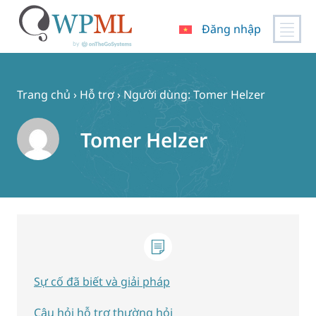
Đăng nhập
Chuyển
đến
nội
Trang chủ
›
Hỗ trợ
›
Người dùng: Tomer Helzer
dung
Tomer Helzer
Sự cố đã biết và giải pháp
Câu hỏi hỗ trợ thường hỏi