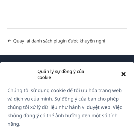
Quay lại danh sách plugin được khuyến nghị
Quản lý sự đồng ý của
cookie
Chúng tôi sử dụng cookie để tối ưu hóa trang web
Về WPML
và dịch vụ của mình. Sự đồng ý của bạn cho phép
GDPR & Chính sách Bảo mật
chúng tôi xử lý dữ liệu như hành vi duyệt web. Việc
không đồng ý có thể ảnh hưởng đến một số tính
(mở
Tham gia đội ngũ của chúng tôi
năng.
trong
(mở
(mở
(mở
cửa