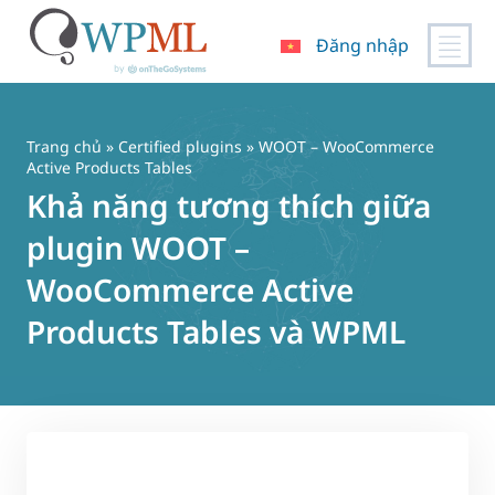
Đăng nhập
Chuyển
đến
nội
Trang chủ
»
Certified plugins
» WOOT – WooCommerce
dung
Active Products Tables
Khả năng tương thích giữa
plugin WOOT –
WooCommerce Active
Products Tables và WPML