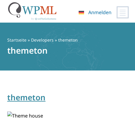
Anmelden
Zum
Inhalt
springen
Startseite
» Developers » themeton
themeton
themeton