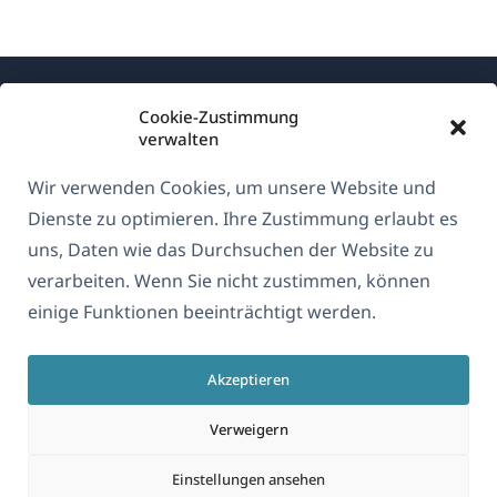
Cookie-Zustimmung
verwalten
Wir verwenden Cookies, um unsere Website und
Über WPML
Dienste zu optimieren. Ihre Zustimmung erlaubt es
DSGVO & Datenschutzrichtlinie
uns, Daten wie das Durchsuchen der Website zu
verarbeiten. Wenn Sie nicht zustimmen, können
(öffnet
Unserem Team beitreten
einige Funktionen beeinträchtigt werden.
in
(öffnet
(öffnet
(öffnet
einem
in
in
in
neuen
Akzeptieren
einem
einem
einem
Deutsch
Fenster)
neuen
neuen
neuen
Verweigern
Fenster)
Fenster)
Fenster)
(öffnet
© 2026
OnTheGoSystems Limited
Einstellungen ansehen
in