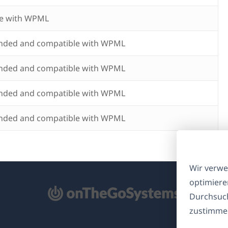
e with WPML
ded and compatible with WPML
ded and compatible with WPML
ded and compatible with WPML
ded and compatible with WPML
Wir verwe
optimiere
ffnet
Durchsuch
zustimmen
nem