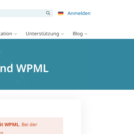
Anmelden
ation
Unterstützung
Blog
 und WPML
mit WPML
. Bei der
n.