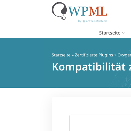
Startseite
Zum
Inhalt
springen
Startseite
»
Zertifizierte Plugins
» Oxyge
Kompatibilität