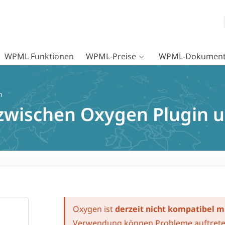
WPML Funktionen
WPML-Preise
WPML-Dokument
n
 zwischen Oxygen Plugin
Oxygen ist
derzeit nicht kompatibel 
Verwendung können Probleme auftrete