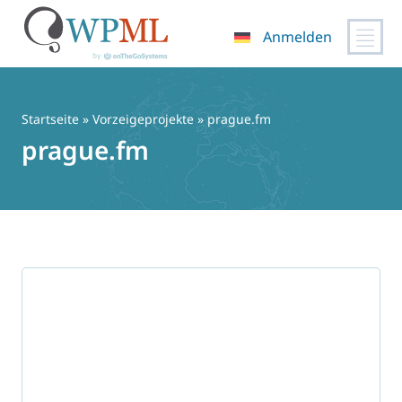
Anmelden
Zum
Inhalt
springen
Startseite
»
Vorzeigeprojekte
» prague.fm
prague.fm