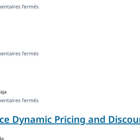
sur
ntaires fermés
Parlour
sur
ntaires fermés
Shout
aja
sur
ntaires fermés
Evoo
 Dynamic Pricing and Discou
da