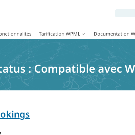
onctionnalités
Tarification WPML
Documentation 
tatus :
Compatible avec 
okings
a