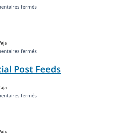
sur
ntaires fermés
ELEX
WooCommerce
Dynamic
Pricing
aja
and
sur
ntaires fermés
Discounts
GoMetro
ial Post Feeds
aja
sur
ntaires fermés
Smash
Balloon
Social
Post
aja