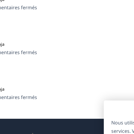
sur
ntaires fermés
Gympress
ja
sur
ntaires fermés
Pearl
ja
sur
ntaires fermés
Outdoor
Nous util
services.