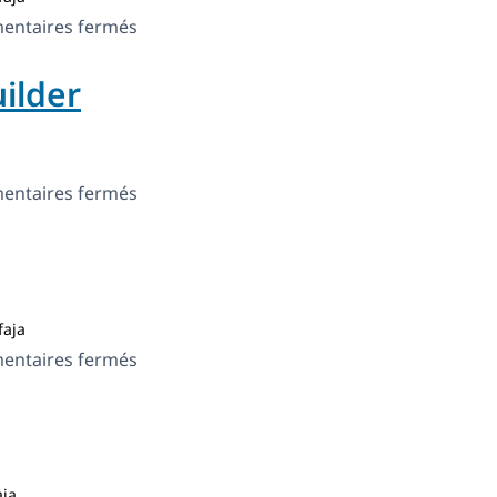
Feeds
sur
ntaires fermés
Gateway
ilder
Plus
sur
ntaires fermés
WPBakery
Page
Builder
aja
sur
ntaires fermés
Timber
ja