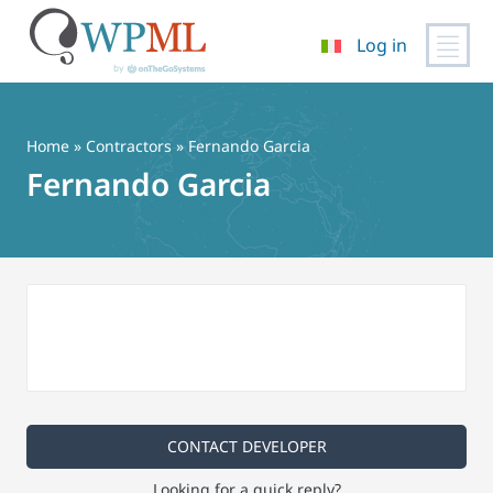
Log in
Vai
al
contenuto
Home
»
Contractors
» Fernando Garcia
Fernando Garcia
CONTACT DEVELOPER
Looking for a quick reply?