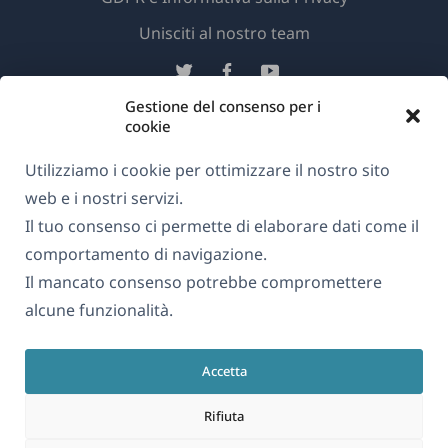
(si
Unisciti al nostro team
apre
(si
(si
(si
in
apre
apre
apre
Gestione del consenso per i
una
in
in
in
cookie
Italiano
nuova
una
una
una
Utilizziamo i cookie per ottimizzare il nostro sito
finestra)
nuova
nuova
nuova
(si
© 2026
OnTheGoSystems Limited
finestra)
finestra)
finestra)
web e i nostri servizi.
apre
Il tuo consenso ci permette di elaborare dati come il
in
comportamento di navigazione.
una
Il mancato consenso potrebbe compromettere
nuova
alcune funzionalità.
finestra)
Accetta
Rifiuta