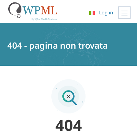
Log in
Vai
al
contenuto
404 - pagina non trovata
404