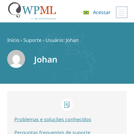
Acessar
Pular
para
o
Início
›
Suporte
›
Usuário: Johan
conteúdo
Johan
Problemas e soluções conhecidos
Perguntas frequentes de suporte