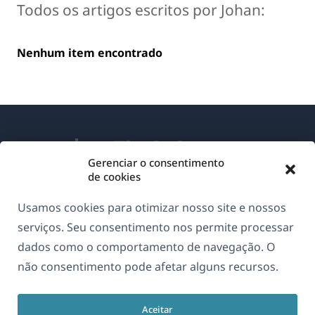
Todos os artigos escritos por Johan:
Nenhum item encontrado
Gerenciar o consentimento
de cookies
Sobre o WPML
Usamos cookies para otimizar nosso site e nossos
GDPR & Política de Privacidade
serviços. Seu consentimento nos permite processar
dados como o comportamento de navegação. O
(abre
Junte-se à nossa equipe
não consentimento pode afetar alguns recursos.
em
(abre
(abre
(abre
uma
em
em
em
nova
Aceitar
uma
uma
uma