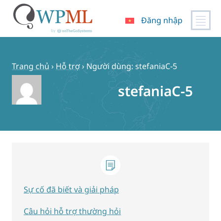
Đăng nhập
Chuyển
đến
nội
Trang chủ
›
Hỗ trợ
›
Người dùng: stefaniaC-5
dung
stefaniaC-5
Sự cố đã biết và giải pháp
Câu hỏi hỗ trợ thường hỏi