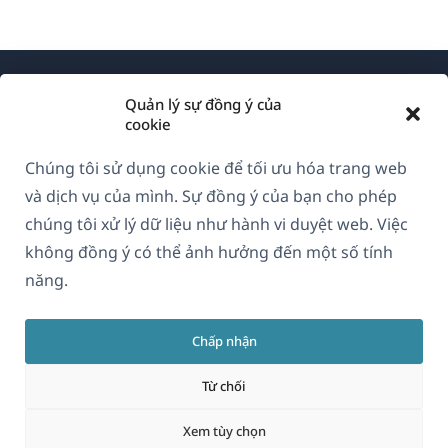
Quản lý sự đồng ý của
cookie
Chúng tôi sử dụng cookie để tối ưu hóa trang web
Về WPML
và dịch vụ của mình. Sự đồng ý của bạn cho phép
GDPR & Chính sách Bảo mật
chúng tôi xử lý dữ liệu như hành vi duyệt web. Việc
không đồng ý có thể ảnh hưởng đến một số tính
(mở
Tham gia đội ngũ của chúng tôi
năng.
trong
(mở
(mở
(mở
cửa
trong
trong
trong
sổ
Chấp nhận
cửa
cửa
cửa
Vietnamese
mới)
sổ
sổ
sổ
Từ chối
mới)
mới)
mới)
(mở
© 2026
OnTheGoSystems Limited
Xem tùy chọn
trong