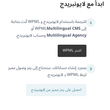
ابدأ مع لايونبريدج
للترجمة باستخدام لايونبريدج و WPML أنت بحاجة
إلى WPML
Multilingual CMS
أو
Multilingual Agency
وحساب لايونبريدج.
اشتر WPML
بمجرد إنشاء حساباتك، ستحتاج إلى رمز وصول مميز
لربط WPML بـ لايونبريدج.
احصل على رمز مميز من لايونبريدج