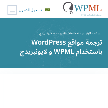
تسجيل الدخول
خطي
لى
الصفحة الرئيسية
»
خدمات الترجمة
» لايونبريدج
لمحتوى
ترجمة مواقع WordPress
باستخدام WPML و لايونبريدج