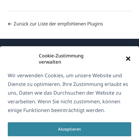
Zurück zur Liste der empfohlenen Plugins
Cookie-Zustimmung
verwalten
Wir verwenden Cookies, um unsere Website und
Über WPML
Dienste zu optimieren. Ihre Zustimmung erlaubt es
DSGVO & Datenschutzrichtlinie
uns, Daten wie das Durchsuchen der Website zu
verarbeiten. Wenn Sie nicht zustimmen, können
(öffnet
Unserem Team beitreten
einige Funktionen beeinträchtigt werden.
in
(öffnet
(öffnet
(öffnet
einem
in
in
in
neuen
Akzeptieren
einem
einem
einem
Deutsch
Fenster)
neuen
neuen
neuen