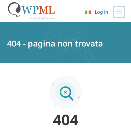
Log in
Vai
al
contenuto
404 - pagina non trovata
404