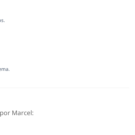
os.
tema.
 por Marcel: