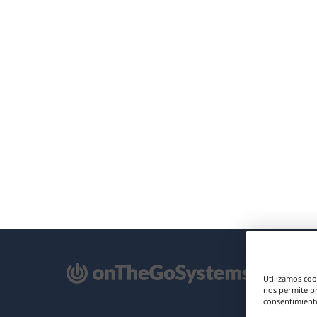
e
Utilizamos coo
re
nos permite p
consentimiento