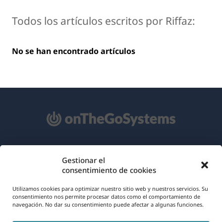
Todos los artículos escritos por Riffaz:
No se han encontrado artículos
Acerca de WPML
Gestionar el
consentimiento de cookies
RGPD y Política de Privacidad
(se
Únete a nuestro equipo
Utilizamos cookies para optimizar nuestro sitio web y nuestros servicios. Su
consentimiento nos permite procesar datos como el comportamiento de
abre
navegación. No dar su consentimiento puede afectar a algunas funciones.
(se
(se
(se
en
abre
abre
abre