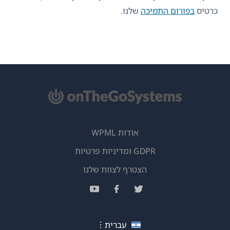
כרטיס
בפורום התמיכה
שלנו.
אודות WPML
GDPR ומדיניות פרטיות
(נפתח
הצטרף לצוות שלנו
בחלון
(נפתח
(נפתח
(נפתח
חדש)
בחלון
בחלון
בחלון
חדש)
חדש)
חדש)
עברית