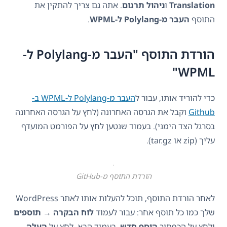
Translation
ו
ניהול תרגום
. אתה גם צריך להתקין את
התוסף
העבר מ-Polylang ל-WPML
.
הורדת התוסף "העבר מ-Polylang ל-
WPML"
כדי להוריד אותו, עבור ל
העבר מ-Polylang ל-WPML ב-
Github
וקבל את הגרסה האחרונה (לחץ על הגרסה האחרונה
בסרגל הצד הימני). בעמוד שנטען לחץ על הפורמט המועדף
עליך (zip או tar.gz).
הורדת התוסף מ-GitHub
לאחר הורדת התוסף, תוכל להעלות אותו לאתר WordPress
שלך כמו כל תוסף אחר: עבור לעמוד
לוח הבקרה
→
תוספים
ולחץ על הכפתור
הוסף חדש
. בעמוד הבא, לחץ על
העלה