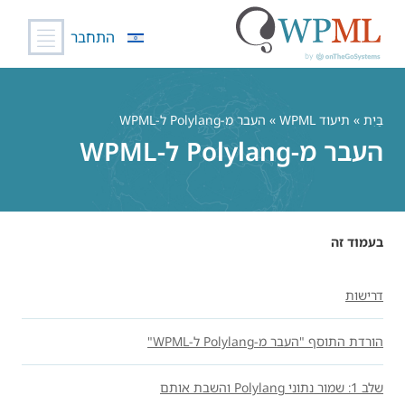
התחבר
לג
תוכן
בַּיִת
»
תיעוד WPML
» העבר מ-Polylang ל-WPML
העבר מ-Polylang ל-WPML
בעמוד זה
דרישות
הורדת התוסף "העבר מ-Polylang ל-WPML"
שלב 1: שמור נתוני Polylang והשבת אותם