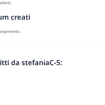
feriti.
um creati
 argomento.
ritti da stefaniaC-5: