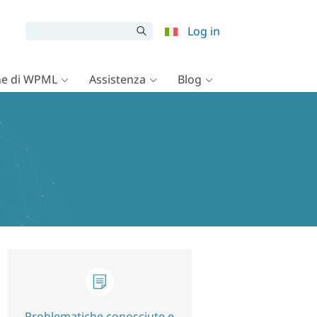
Log in
e di WPML
Assistenza
Blog
Problematiche conosciute e