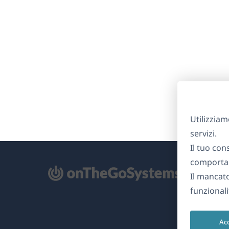
Utilizziam
servizi.
Il tuo con
comportam
Il mancat
re
funzionali
na
Ac