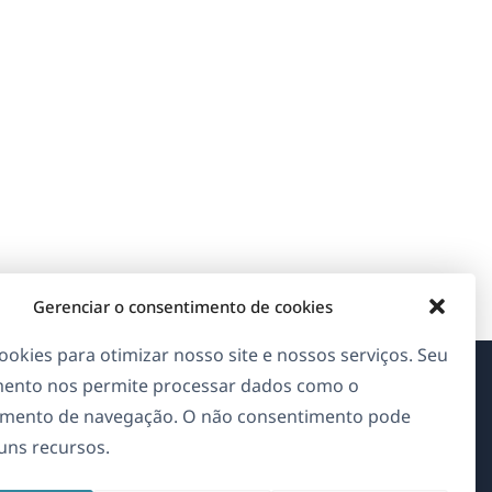
Gerenciar o consentimento de cookies
okies para otimizar nosso site e nossos serviços. Seu
ento nos permite processar dados como o
Sobre o WPML
mento de navegação. O não consentimento pode
guns recursos.
GDPR & Política de Privacidade
(abre
Junte-se à nossa equipe