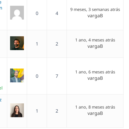
e
in
9 meses, 3 semanas atrás
0
4
vargaB
1 ano, 4 meses atrás
1
2
vargaB
1 ano, 6 meses atrás
0
7
vargaB
el
z
1 ano, 8 meses atrás
1
2
vargaB