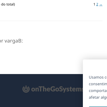
 do total)
1
2
→
or vargaB:
Usamos co
consentim
bre
comporta
m
afetar al
ma