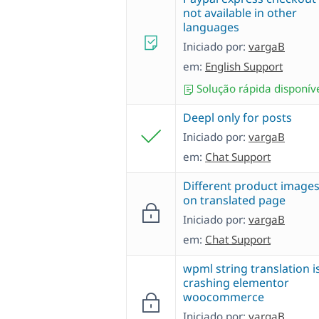
not available in other
languages
Iniciado por:
vargaB
em:
English Support
Solução rápida disponív
Deepl only for posts
Iniciado por:
vargaB
em:
Chat Support
Different product image
on translated page
Iniciado por:
vargaB
em:
Chat Support
wpml string translation i
crashing elementor
woocommerce
Iniciado por:
vargaB