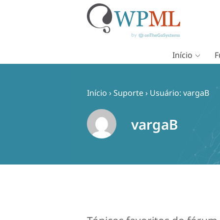
Início
F
Pular
para
o
Início
›
Suporte
›
Usuário: vargaB
conteúdo
vargaB