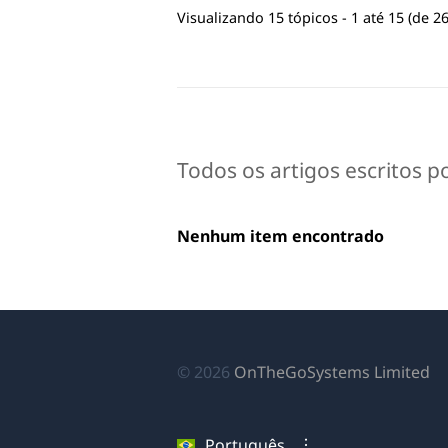
Visualizando 15 tópicos - 1 até 15 (de 26
Todos os artigos escritos p
Nenhum item encontrado
(a
© 2026
OnTheGoSystems Limited
e
u
Português