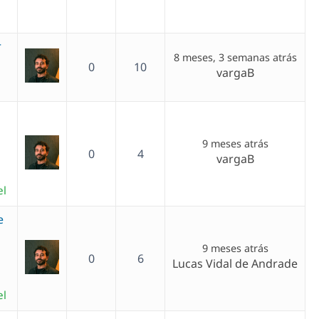
r
8 meses, 3 semanas atrás
0
10
vargaB
9 meses atrás
0
4
vargaB
el
e
9 meses atrás
0
6
Lucas Vidal de Andrade
el