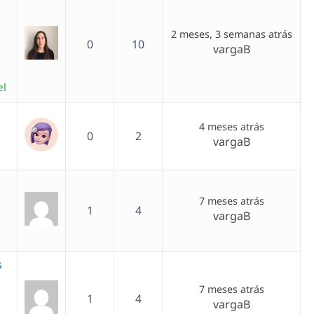
2 meses, 3 semanas atrás
0
10
vargaB
el
4 meses atrás
0
2
vargaB
s
7 meses atrás
1
4
vargaB
s
7 meses atrás
1
4
vargaB