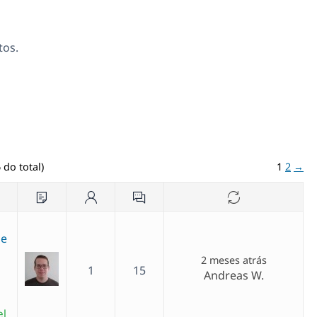
tos.
 do total)
1
2
→
me
2 meses atrás
1
15
Andreas W.
el