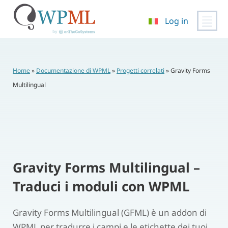
Log in
Vai
al
contenuto
Home
»
Documentazione di WPML
»
Progetti correlati
»
Gravity Forms
Multilingual
Gravity Forms Multilingual –
Traduci i moduli con WPML
Gravity Forms Multilingual (GFML) è un addon di
WPML per tradurre i campi e le etichette dei tuoi