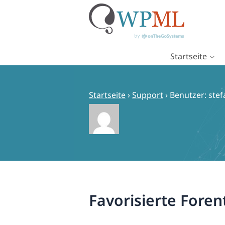
Startseite
Zum
Inhalt
springen
Startseite
›
Support
›
Benutzer: stef
Favorisierte Fore