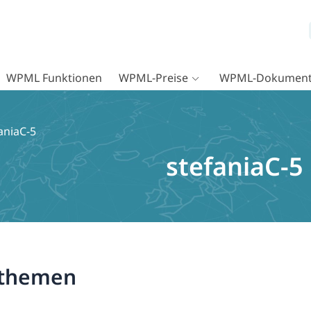
WPML Funktionen
WPML-Preise
WPML-Dokument
aniaC-5
stefaniaC-5
nthemen