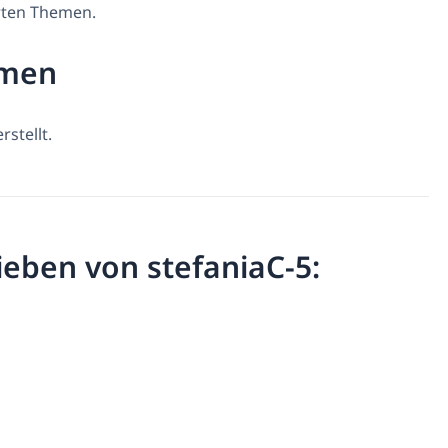
erten Themen.
emen
stellt.
rieben von stefaniaC-5: