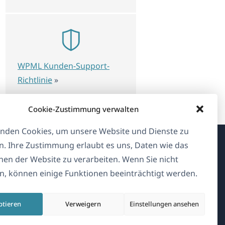
WPML Kunden-Support-
Richtlinie
»
Cookie-Zustimmung verwalten
nden Cookies, um unsere Website und Dienste zu
n. Ihre Zustimmung erlaubt es uns, Daten wie das
Über WPML
en der Website zu verarbeiten. Wenn Sie nicht
, können einige Funktionen beeinträchtigt werden.
DSGVO & Datenschutzrichtlinie
(öffnet
Unserem Team beitreten
ptieren
Verweigern
Einstellungen ansehen
in
(öffnet
(öffnet
(öffnet
einem