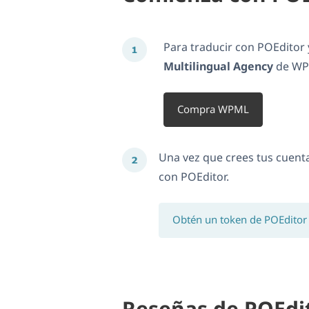
Para traducir con POEditor 
Multilingual Agency
de WPM
Compra WPML
Una vez que crees tus cuent
con POEditor.
Obtén un token de POEditor
Reseñas de POEdi