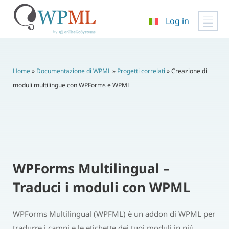
Log in
Vai
al
contenuto
Home
»
Documentazione di WPML
»
Progetti correlati
»
Creazione di
moduli multilingue con WPForms e WPML
WPForms Multilingual –
Traduci i moduli con WPML
WPForms Multilingual (WPFML) è un addon di WPML per
tradurre i campi e le etichette dei tuoi moduli in più